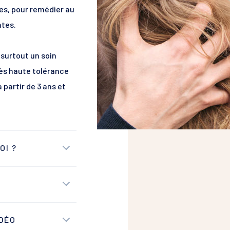
es, pour remédier au
ntes.
surtout un soin
ès haute tolérance
 partir de 3 ans et
OI ?
 pellicules,
s… votre cuir
 vous complexe. Son
ntre chaque brossage
mite séborrhéique !
IDÉO