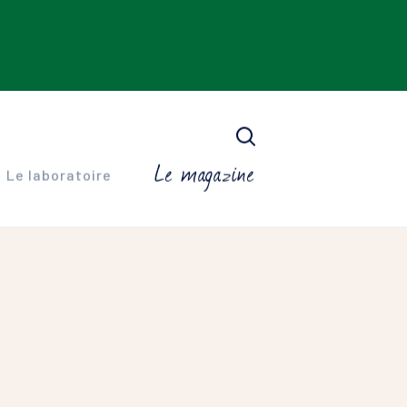
Le magazine
Le laboratoire
N DERM
x grasses à imperfections
que
SYLIA
x sensibles et déshydratées