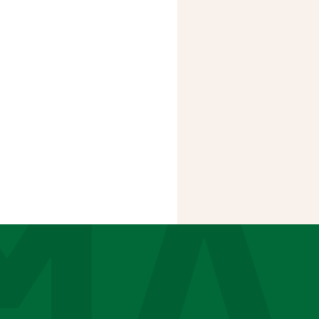
2 et 3 fois par
les pellicules ne
utanée, il s'agit
a sécrétion de
tress, les lavages
. C'est assez
, un déséquilibre
sez gênant au
de pellicules
sons folles et on
al du cuir chevelu en
 et souple.