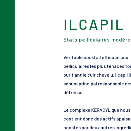
URELIA
Peaux squameuses et hyper
ILCAPIL
XEROLAN
Barrière cutanée altérée
Etats pelliculaires modér
ILCAPIL
Etats pelliculaires modérés
Véritable cocktail efficace pour 
pelliculaires les plus tenaces to
purifiant le cuir chevelu, Ilcapil 
sébum principal responsable des
détresse.
Le complexe KERACYL que nous
contient donc des actifs apais
boostés par deux autres ingréd