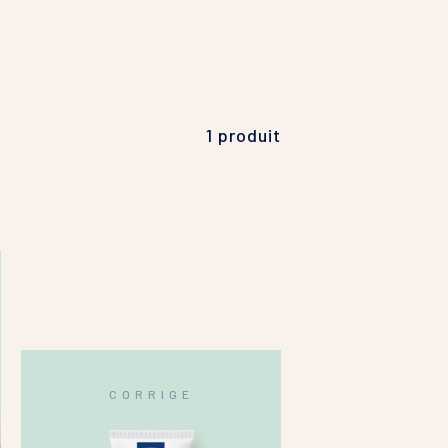
SKIN
cits pigmentaires
hyperkératose
OPLAST
x irritées et abîmées
1 produit
CORRIGE