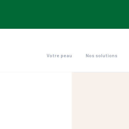
Votre peau
Nos solutions
RUBORIL
TEE
Troubles pigmentaires
Peaux sensibles à rougeurs
Peau
Peaux sensibles à rougeurs
Peaux grasses à tendance acnéi
GENESKIN
SEN
opique
Signes de l'âge
Peau
Sécheresse cutanée
Signes de l'âge