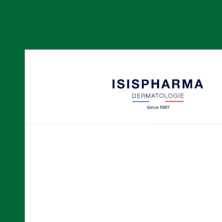
NEOTONE
Taches pigmentaires
SECALIA
Peaux sèches à tendance at