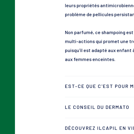
leurs propriétés antimicrobienn
problème de pellicules persista
Non parfumé, ce shampoing est 
multi-actions qui promet une tr
puisqu'il est adapté aux enfant à
aux femmes enceintes.
EST-CE QUE C'EST POUR M
Rougeurs, fortes démangeaisons,
LE CONSEIL DU DERMATO
squames parfois gras, irritation
chevelu vous fait souffrir voire
• Nettoyez bien votre brosse e
petit nom scientifique ? La der
DÉCOUVREZ ILCAPIL EN V