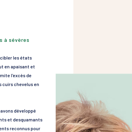
SUAVIGEL
VITI
keratose
Peaux irritées
Défi
Peaux sensibles et déshydratées
Peaux à tendance squameuse et 
GLYCO-A
KEL
Peaux irritées et abîmées
Peeling cosmétique
Peau
és à sévères
États pelliculaires
UVEBLOCK
Protection solaire
 à sévères
Protection Solaire
cibler les états
ut en apaisant et
limite l'excès de
 cuirs chevelus en
 avons développé
ants et desquamants
ients reconnus pour