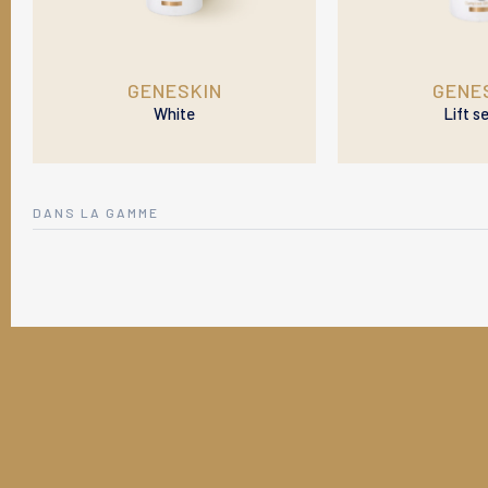
GENESKIN
GENE
White
Lift s
DANS LA GAMME