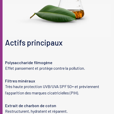
Les listes d'ingrédients entrant dans la composition de nos
produits sont régulièrement mises à jour. Nous vous invitons à
consulter celle située sur l'emballage de nos produits afin de
vous assurer que les ingrédients sont adaptés à votre utilisation
personnelle.
Actifs principaux
Polysaccharide filmogène
Effet pansement et protège contre la pollution.
Filtres minéraux
Très haute protection UVB/UVA SPF 50+ et préviennent
l’apparition des marques cicatricielles (PIH).
Extrait de charbon de coton
Restructurent, hydratent et réparent.