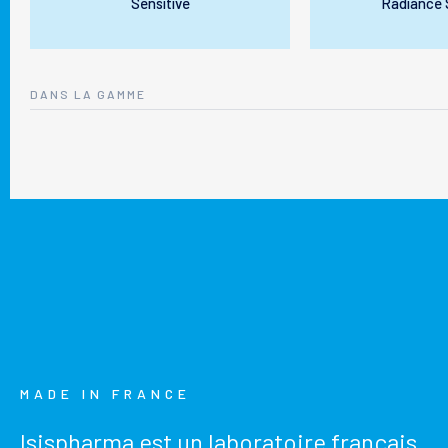
Sensitive
Radiance 
DANS LA GAMME
MADE IN FRANCE
Isispharma est un laboratoire français