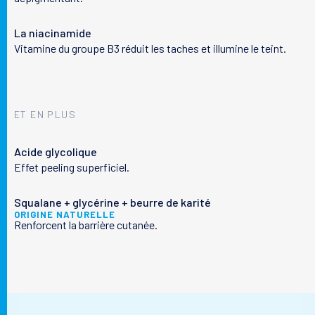
La niacinamide
Vitamine du groupe B3 réduit les taches et illumine le teint.
Votre peau
ET EN PLUS
Nos solutions
Acide glycolique
Effet peeling superficiel.
Le laboratoire
Squalane + glycérine + beurre de karité
ORIGINE NATURELLE
Renforcent la barrière cutanée.
Le magazine