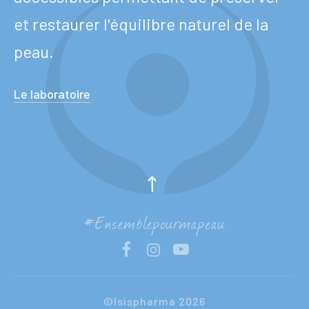
et restaurer l'équilibre naturel de la
peau.
Le laboratoire
#Ensemblepourmapeau
Maroc
FR
©Isispharma 2026