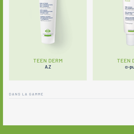
TEEN DERM
TEEN 
A.Z
α-pu
DANS LA GAMME