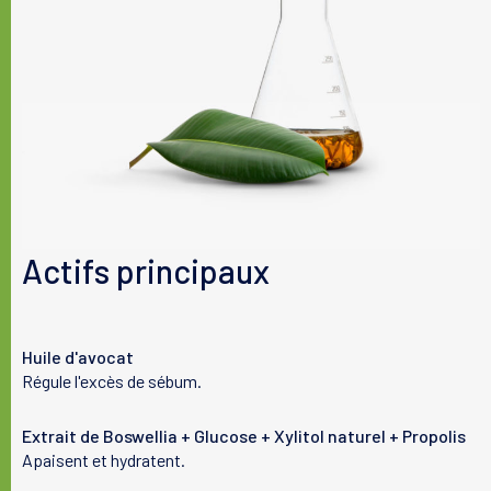
EXTRACT, TRIBUTYL CITRATE, BOSWELLIA SERRATA RESIN EXTRACT, CI
42090 (BLUE 1), PROPYL GALLATE
Les listes d'ingrédients entrant dans la composition de nos
produits sont régulièrement mises à jour. Nous vous invitons à
consulter celle située sur l'emballage de nos produits afin de
vous assurer que les ingrédients sont adaptés à votre utilisation
personnelle.
Actifs principaux
Huile d'avocat
Régule l'excès de sébum.
Extrait de Boswellia + Glucose + Xylitol naturel + Propolis
Apaisent et hydratent.