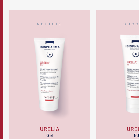
NETTOIE
CORR
URELIA
URE
Gel
50