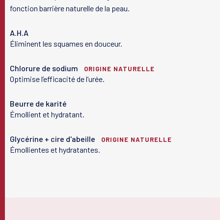
fonction barrière naturelle de la peau.
A.H.A
Éliminent les squames en douceur.
Votre peau
Chlorure de sodium
ORIGINE NATURELLE
Optimise l’efficacité de l’urée.
Nos solutions
Beurre de karité
Émollient et hydratant.
Le laboratoire
Glycérine + cire d'abeille
ORIGINE NATURELLE
Émollientes et hydratantes.
Le magazine