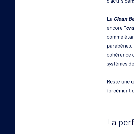
d’actifs cen
La
Clean B
encore
“
cru
comme éta
parabènes, 
cohérence d
systèmes d
Reste une q
forcément d
La per