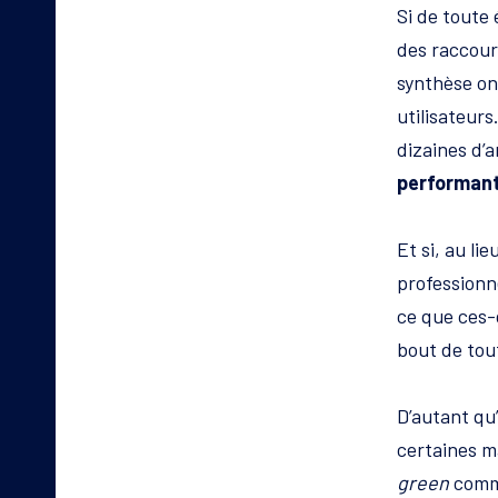
Si de toute 
des raccourc
synthèse ont
utilisateurs
dizaines d’
performan
Et si, au l
professionn
ce que ces-
bout de tout
D’autant qu
certaines m
green
comme