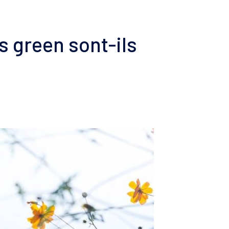
SKIN
cits pigmentaires
hyperkératose
s green sont-ils
OPLAST
x irritées et abîmées