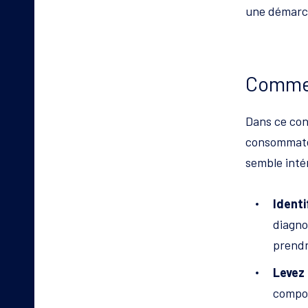
une démarch
Commen
Dans ce con
consommateu
semble intér
Identi
diagno
prendr
Levez 
compos