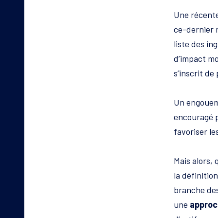
Une récente
ce-dernier 
liste des in
d’impact mo
s’inscrit d
Un engoueme
encouragé 
favoriser le
Mais alors,
la définitio
branche des
une
approc