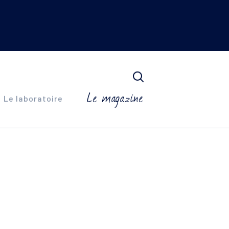
Le magazine
Le laboratoire
N DERM
x grasses à imperfections
que
SYLIA
x sensibles et déshydratées