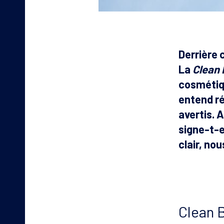
Derrière
La
Clean
cosmétiqu
entend r
avertis. 
signe-t-e
clair, no
Clean 