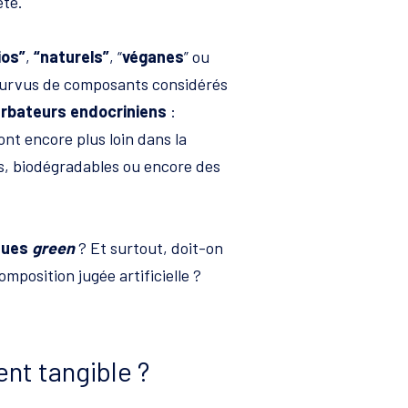
ète.
ios”
,
“naturels”
, “
véganes
” ou
ourvus de composants considérés
urbateurs endocriniens
:
nt encore plus loin dans la
s, biodégradables ou encore des
ques
green
? Et surtout, doit-on
mposition jugée artificielle ?
nt tangible ?