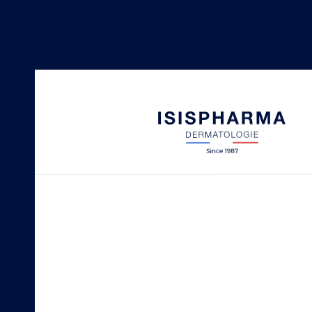
NEOTONE
Taches pigmentaires
SECALIA
Peaux sèches à tendance at