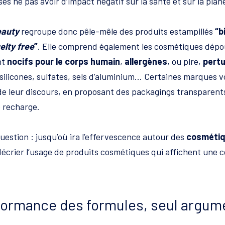
sés ne pas avoir d’impact négatif sur la santé et sur la plan
eauty
regroupe donc pêle-mêle des produits estampillés
“b
elty free
”
. Elle comprend également les cosmétiques dép
nt
nocifs pour le corps humain
,
allergènes
, ou pire,
pert
silicones, sulfates, sels d’aluminium… Certaines marques vo
e leur discours, en proposant des packagings transparent
e recharge.
uestion : jusqu’où ira l’effervescence autour des
cosméti
écrier l’usage de produits cosmétiques qui affichent une co
formance des formules, seul argume