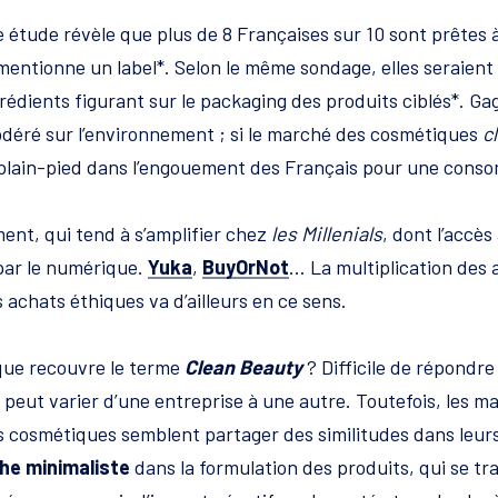
 étude révèle que plus de 8 Françaises sur 10 sont prêtes 
mentionne un label*. Selon le même sondage, elles seraient 
grédients figurant sur le packaging des produits ciblés*. Ga
déré sur l’environnement ; si le marché des cosmétiques
c
e plain-pied dans l’engouement des Français pour une con
nt, qui tend à s’amplifier chez
les Millenials
, dont l’accès
par le numérique.
Yuka
,
BuyOrNot
… La multiplication des 
s achats éthiques va d’ailleurs en ce sens.
 que recouvre le terme
Clean Beauty
? Difficile de répondr
n peut varier d’une entreprise à une autre. Toutefois, les 
 cosmétiques semblent partager des similitudes dans leurs
he minimaliste
dans la formulation des produits, qui se tr