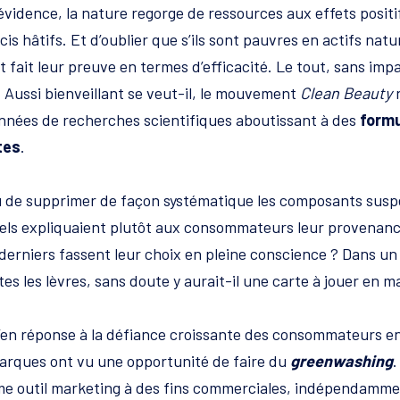
évidence, la nature regorge de ressources aux effets positifs
is hâtifs. Et d’oublier que s’ils sont pauvres en actifs natu
 fait leur preuve en termes d’efficacité. Le tout, sans impa
. Aussi bienveillant se veut-il, le mouvement
Clean Beauty
n
années de recherches scientifiques aboutissant à des
formu
tes
.
ieu de supprimer de façon systématique les composants suspe
els expliquaient plutôt aux consommateurs leur provenance, 
derniers fassent leur choix en pleine conscience ? Dans un
es les lèvres, sans doute y aurait-il une carte à jouer en 
’en réponse à la défiance croissante des consommateurs e
arques ont vu une opportunité de faire du
greenwashing
.
 outil marketing à des fins commerciales, indépendamm