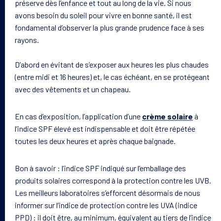
préserve dès l’enfance et tout au long de la vie. Si nous
avons besoin du soleil pour vivre en bonne santé, il est
fondamental d’observer la plus grande prudence face à ses
rayons.
D’abord en évitant de s’exposer aux heures les plus chaudes
Votre peau
(entre midi et 16 heures) et, le cas échéant, en se protégeant
avec des vêtements et un chapeau.
Nos solutions
En cas d’exposition, l’application d’une
crème solaire
à
l’indice SPF élevé est indispensable et doit être répétée
toutes les deux heures et après chaque baignade.
Le laboratoire
Bon à savoir : l’indice SPF indiqué sur l’emballage des
Le magazine
produits solaires correspond à la protection contre les UVB.
Les meilleurs laboratoires s’efforcent désormais de nous
informer sur l’indice de protection contre les UVA (indice
PPD) : il doit être, au minimum, équivalent au tiers de l’indice