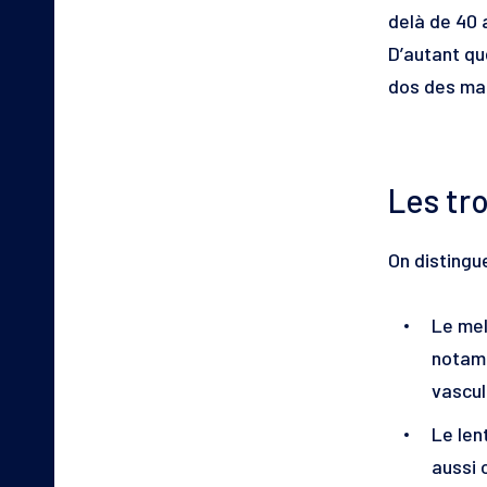
delà de 40 
D’autant qu
dos des ma
Les tr
On distingu
Le me
notamm
vascul
Le len
aussi 