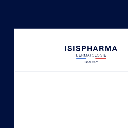
NEOTONE
Taches pigmentaires
SECALIA
Peaux sèches à tendance at