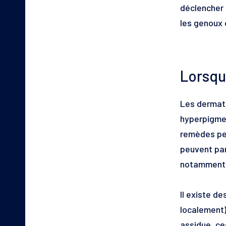
déclencher 
les genoux o
Lorsqu
Les dermato
hyperpigmen
remèdes peu
peuvent par
notamment 
Il existe d
localement)
assidue, ce