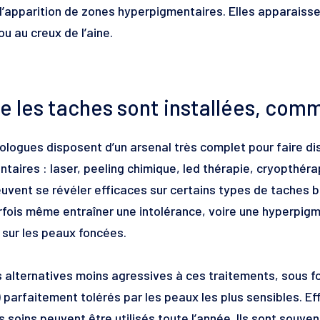
l’apparition de zones hyperpigmentaires. Elles apparaisse
u au creux de l’aine.
e les taches sont installées, comm
logues disposent d’un arsenal très complet pour faire di
taires : laser, peeling chimique, led thérapie, cryopthé
vent se révéler efficaces sur certains types de taches brun
fois même entraîner une intolérance, voire une hyperpig
sur les peaux foncées.
es alternatives moins agressives à ces traitements, sous f
 parfaitement tolérés par les peaux les plus sensibles. Ef
s soins peuvent être utilisés toute l’année. Ils sont so