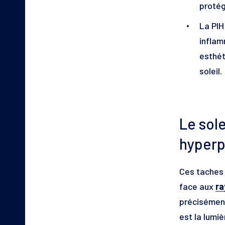
proté
La PIH
inflam
esthét
soleil.
Le sole
hyperp
Ces taches 
face aux
ra
précisémen
est la lumiè