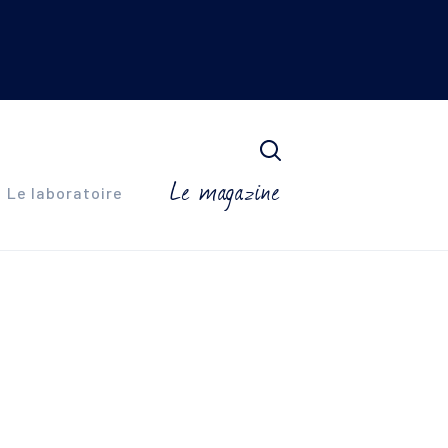
Le magazine
Le laboratoire
N DERM
x grasses à imperfections
que
SYLIA
x sensibles et déshydratées